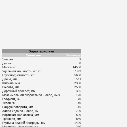
Характеристики
Свойство
Значение
Экипаж
2
Десант
8
Масса, кг
14500
Удельная мощность, л.с./т
19.3
Грузоподъемность, кг
5600
Длина, мм
5511
Ширина, мм
2300
Высота, мм
2500
Дорожный просвет, мм
365
Максимальная скорость по шоссе, км/ч
120
Градиент, %
70
Уклон, %
40
Радиус поворота, мм
16
Запас хода по шоссе, км
700
Вертикальная стенка, мм
500
Траншея, мм
850
Глубина водной преграды, мм
1400
Мощность двигателя, л.с.
240