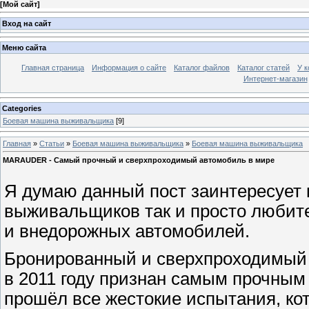
[
Мой сайт
]
Вход на сайт
Меню сайта
Главная страница
Информация о сайте
Каталог файлов
Каталог статей
У к
Интернет-магазин
Categories
Боевая машина выживальщика
[9]
Главная
»
Статьи
»
Боевая машина выживальщика
»
Боевая машина выживальщика
MARAUDER - Самый прочный и сверхпроходимый автомобиль в мире
Я думаю данный пост заинтересует 
выживальщиков так и просто любит
и внедорожных автомобилей.
Бронированный и сверхпроходимый
в 2011 году признан самым прочным
прошёл все жестокие испытания, ко