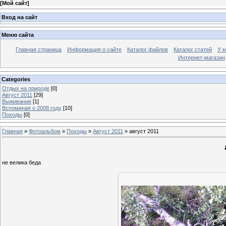
[
Мой сайт
]
Вход на сайт
Меню сайта
Главная страница
Информация о сайте
Каталог файлов
Каталог статей
У к
Интернет-магазин
Categories
Отдых на природе
[0]
Август 2011
[29]
Выживание
[1]
Вспоминая о 2008 году
[10]
Походы
[0]
Главная
»
Фотоальбом
»
Походы
»
Август 2011
» август 2011
не велика беда