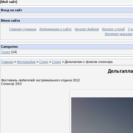
[
Мой сайт
]
Вход на сайт
Меню сайта
Главная страница
Информация о сайте
Каталог файлов
Каталог статей
У к
Интернет-магазин
Categories
Спорт
[14]
Главная
»
Фотоальбом
»
Спорт
»
Спорт
» Дельтаплан с флагом спонсора
Дельтапла
Фестиваль любителей экстремального отдыха 2012
Спонсор ЭХЗ