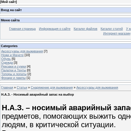
[
Мой сайт
]
Вход на сайт
Меню сайта
Главная страница
Информация о сайте
Каталог файлов
Каталог статей
У к
Интернет-магазин
Categories
Аксессуары для выживания
[7]
Ножи и Мачете
[10]
Обувь
[5]
Одежда
[3]
Рюкзаки и сумки
[4]
Палатки и Тенты
[0]
Топоры и лопаты
[2]
Фонари и лампы
[1]
Главная
»
Статьи
»
Снаряжение для выживания
»
Аксессуары для выживания
Н.А.З. - Носимый аварийный запас на выбор
Н.А.З. – носимый аварийный запа
предметов, помогающих выжить одн
людям, в критической ситуации.