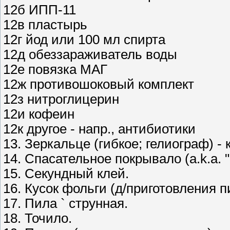
12б ИПП-11
12в пластырь
12г йод или 100 мл спирта
12д обеззараживатель воды
12е повязка МАГ
12ж противошоковый комплект
12з нитроглицерин
12и кофеин
12к другое - напр., антибиотики
13. Зеркальце (гибкое; гелиограф) - 
14. Спасательное покрывало (a.k.a. 
15. Секундный клей.
16. Кусок фольги (д/приготовления п
17. Пила ` струнная.
18. Точило.