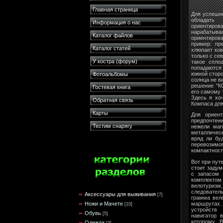
Главная страница
Для успешн
обладать
Информация о нас
ориентиров
нарабатыва
Каталог файлов
ориентиров
пример: пр
Каталог статей
хлюпает ков
только с се
У костра (форум)
такое спло
попадаются
южной сторо
Фотоальбомы
солнца не в
решение "К
Гостевая книга
его самому и
Здесь я хо
Обратная связь
Компаса для
Карты
Для ориент
предпочтен
Тестим снарягу
нежели маг
металличес
вряд ли бу
перевозимо
компактност
Вот при пут
стоит задум
с запасом 
комплектом
велотуриз
следовател
Аксессуары для выживания
[7]
грамма вел
Ножи и Мачете
маршрутах
[10]
устройств
Обувь
[5]
навигатор 
которому В
Одежда
[3]