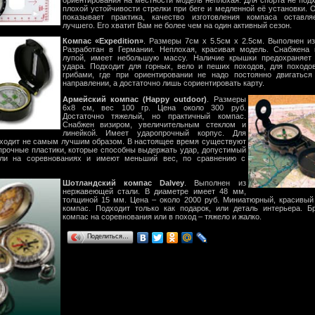
плохой устойчивости стрелки при беге и медленной её установки. О
показывает практика, качество изготовления компаса оставля
лучшего. Его хватит Вам не более чем на один активный сезон.
Компас «Expedition»
. Размеры 7см х 5.5см х 2.5см. Выполнен из
Разработан в Германии. Неплохая, красивая модель. Снабжена 
лупой, имеет небольшую массу. Наличие крышки предохраняет 
удара. Подходит для горных, вело и пеших походов, для походо
грибами, где при ориентировании не надо постоянно двигаться
направлении, а достаточно лишь сориентировать карту.
Армейский компас (Happy outdoor)
. Размеры
6х8 см, вес 100 гр. Цена около 300 руб.
Достаточно тяжелый, но практичный компас.
Снабжен визиром, увеличительным стеклом и
линейкой. Имеет ударопрочный корпус. Для
дходит не самым лучшим образом. В настоящее время существуют
прочные пластики, которые способны выдержать удар, допустимый
ли на соревнованиях и имеют меньший вес, по сравнению с
Шотландский компас Dalvey
. Выполнен из
нержавеющей стали. В диаметре имеет 48 мм,
толщиной 15 мм. Цена – около 2000 руб. Миниатюрный, красивый
компас. Подходит только как подарок, или деталь интерьера. Б
компас на соревнования или в поход – тяжело и жалко.
Поделиться…