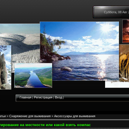
Суббота, 08 Авг 
Главная
|
Регистрация
|
Вход
|
атьи
»
Снаряжение для выживания
»
Аксессуары для выживания
ирование на местности или какой взять компас