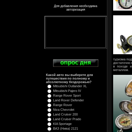
Для добавления необходима
авторизация
туризма по
достаточно 
в походе и
металлом.
Какой авто вы выберете для
путешествия по полному и
абсолютному бездорожью?
Mitsubishi Outlander XL
Mitsubishi Pajero IV
Range Rover Sport
Land Rover Defender
Range Rover
Niva Chevrolet
Land Cruiser 200
Land Cruiser Prado
KIA Sportage
ВАЗ (Нива) 2121