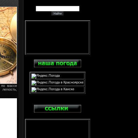
й по массе
легкость,