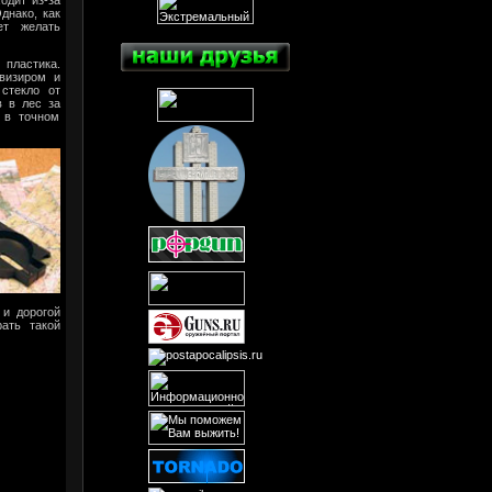
днако, как
ет желать
 пластика.
визиром и
стекло от
в в лес за
 в точном
 и дорогой
рать такой