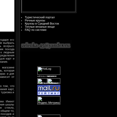
Туристический портал
Речные круизы
Круизы в Средний Восток
Теплые вязаные вещи
FAQ по системе
годаря его
бе выбрать
ь всерьез
ник похода
а к людным
пределения
щью карт и
вание.
м магазине
ь, которая
орах и для
зависит от
о том, что
ания карт,
 туризма и
рки. Имеет
ения шкалы
е стекло,
 общем-то,
 походов и
одит из-за