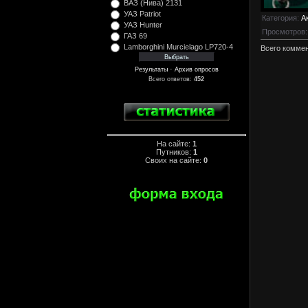
ВАЗ (Нива) 2131
УАЗ Patriot
Категория
:
А
УАЗ Hunter
Просмотров
ГАЗ 69
Lamborghini Murcielago LP720-4
Всего комме
·
Результаты
Архив опросов
Всего ответов:
452
На сайте:
1
Путников:
1
Своих на сайте:
0