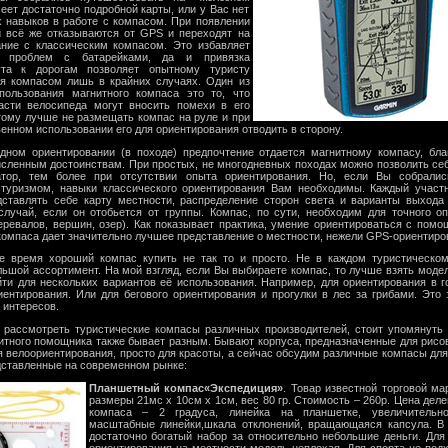
меет достаточно подробной карты, или у Вас нет
 навыков в работе с компасом. При появлении
и всё же отказываются от GPS и переходят на
ание с классическим компасом. Это избавляет
 проблем с батарейками, да и привязка
та к дорогам позволяет опытному туристу
ся компасом лишь в крайних случаях. Один из
пользования магнитного компаса это то, что
асти велосипеда могут вносить помехи в его
тому лучше не размещать компас на руле и при
енном использовании его для ориентирования отводить в сторону.
дном ориентировании (в походе) предпочтение отдается магнитному компасу, бла
ленным достоинствам. При простых, не многодневных походах можно позволить се
тор, тем более при отсутствии опыта ориентирования. Но, если Вы собралис
 туризмом, навыки классического ориентирования Вам необходимы. Каждый участ
дставлять себе карту местности, распределение сторон света и варианты выход
лучай, если он отобьется от группы. Компас, по сути, необходим для точного о
еревалов, вершин, озер). Как показывает практика, умение ориентироваться с помо
компаса дает значительно лучшее представление о местности, нежели GPS-ориентиро
е время хороший компас купить не так то и просто. Не в каждом туристическо
ьшой ассортимент. На мой взгляд, если Вы выбираете компас, то лучше взять модел
ти для нескольких вариантов её использования. Например, для ориентирования в г
иентирования. Или для бегового ориентирования и прогулки в лес за грибами. Это 
 интересов.
рассмотреть туристические компасы различных производителей, стоит упомянуть 
итного помощника также бывает разным. Бывают корпуса, предназначенные для рисов
ля велоориентирования, просто для красоты, а сейчас обсудим различные компасы для
дставленные на современном рынке:
Планшетный компас«Экспедиция»
. Товар известной торговой ма
размеры 21мс х 10см х 1см, вес 80 гр. Стоимость – 260р. Цена дел
компаса – 2 градуса, линейка на планшетке, увеличительно
масштабные линейки,шкала отклонений, вращающаяся капсула. В
достаточно богатый набор за относительно небольшие деньги. Для
ориентирования на местности модель неплохая. Для спорта не подх