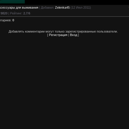
ксессуары для выживания
|
Добавил
:
Zelenka45
(12 Июл 2011)
:
9820
|
Рейтинг
:
2.7
/
6
нтариев
:
0
Добавлять комментарии могут только зарегистрированные пользователи.
[
Регистрация
|
Вход
]