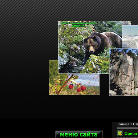
Главная
»
Ст
Ориент