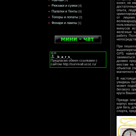
коне», не и
Рюкзаки и сумки
[4]
достаточных
опыта, люд
Палатки и Тенты
[0]
ориентиров
Топоры и лопаты
от лишних
[2]
веломаршру
Фонари и лампы
[1]
пользовать
минусов ис
железные ч
работу. Поэ
непосредств
При пешехо
вышеперечис
GPS навига
заниматься
должен пре
местам на с
объектов (п
магнитного 
В настояще
увидишь бол
может подой
бегового ор
круга Ваших
Прежде чем 
корпус магн
для бега, д
спорта, пре