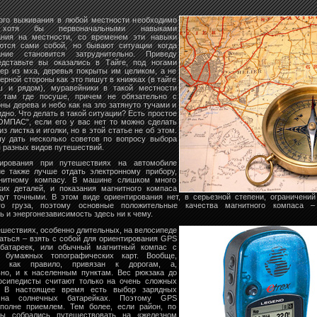
ого выживания в любой местности необходимо
 хотя бы первоначальными навыками
ания на местности, со временем эти навыки
ются сами собой, но бывают ситуации когда
ание становится затруднительно. Приведу
едставьте вы оказались в Тайге, под ногами
ер из мха, деревья покрыты им целиком, а не
верной стороны как это пишут в книжках (в тайге
ш и рядом), муравейники в такой местности
 там где посуше, причем не обязательно с
ны дерева и небо как на зло затянуто тучами и
идно. Что делать в такой ситуации? Есть простое
ОМПАС", если его у вас нет то можно сделать
з листка и иголки, но в этой статье не об этом.
чу дать несколько советов по вопросу выбора
 разных видов путешествий.
ирования при путешествиях на автомобиле
ие также лучше отдать электронному прибору,
нитному компасу. В машине слишком много
ких деталей, и показания магнитного компаса
дут точными. В этом виде ориентирования нет, в серьезной степени, ограничени
го груза, поэтому основные положительные качества магнитного компаса – 
ь и энергонезависимость здесь ни к чему.
ешествиях, особенно длительных, на велосипеде
аться – взять с собой для ориентирования GPS
батареек, или обычный магнитный компас с
 бумажных топографических карт. Вообще,
м, как правило, привязан к дорогам, а,
ьно, и к населенным пунктам. Вес рюкзака до
осипедисты считают только на очень сложных
. В настоящее время есть выбор зарядных
 на солнечных батарейках. Поэтому GPS
вполне приемлем. Тем более, если район, по
ы собрались путешествовать на «железном