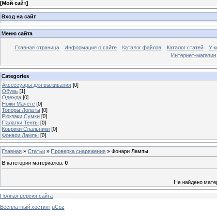
[
Мой сайт
]
Вход на сайт
Меню сайта
Главная страница
Информация о сайте
Каталог файлов
Каталог статей
У к
Интернет-магазин
Categories
Аксессуары для выживания
[0]
Обувь
[1]
Одежда
[0]
Ножи Мачете
[0]
Топоры Лопаты
[0]
Рюкзаки Сумки
[0]
Палатки Тенты
[0]
Коврики Спальники
[0]
Фонари Лампы
[0]
Главная
»
Статьи
»
Проверка снаряжения
» Фонари Лампы
В категории материалов
:
0
Не найдено мате
Полная версия сайта
Бесплатный хостинг
uCoz