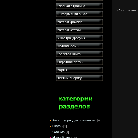
Главная страница
Снаряжение
Информация о нас
Каталог файлов
Каталог статей
У костра (форум)
Фотоальбомы
Гостевая книга
Обратная связь
Карты
Тестим снарягу
Аксессуары для выживания
[0]
Обувь
[1]
Одежда
[0]
Ножи Мачете
[0]